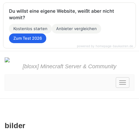
Du willst eine eigene Website, weißt aber nicht
womit?
Kostenlos starten
Anbieter vergleichen
Zum Test 2026
powered by homepage-baukasten.de
[bloxx] Minecraft Server & Community
Toggle
navigati
bilder