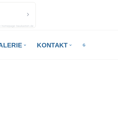
y homepage-baukasten.de
ALERIE
KONTAKT
G