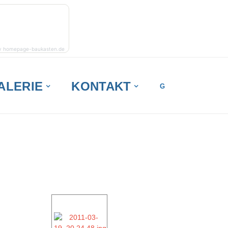
y homepage-baukasten.de
ALERIE
KONTAKT
G