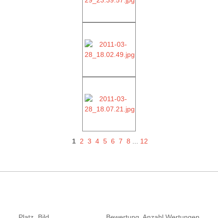
1
2
3
4
5
6
7
8
...
12
Platz
Bild
Bewertung
Anzahl Wertungen